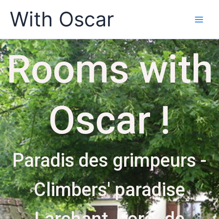
Skip
With Oscar
to
content
Rooms with
Oscar !
Paradis des grimpeurs -
Climbers' paradise